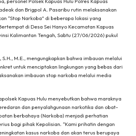
, personel Polsek Kapuas Hulu Polres Kapuas
Nadeak dan Brigpol A. Pasaribu rutin melaksanakan
kan “Stop Narkoba” di beberapa lokasi yang
 Bertempat di Desa Sei Hanyo Kecamatan Kapuas
insi Kalimantan Tengah, Sabtu (27/06/2026) pukul
n, S.H., M.E., mengungkapkan bahwa imbauan melalui
nkret untuk menciptakan lingkungan yang bebas dari
laksanakan imbauan stop narkoba melalui media
apolsek Kapuas Hulu menyebutkan bahwa maraknya
eredaran dan penyalahgunaan narkotika dan obat-
batan berbahaya (Narkoba) menjadi perhatian
erius bagi pihak Kepolisian. “Kami prihatin dengan
eningkatan kasus narkoba dan akan terus berupaya