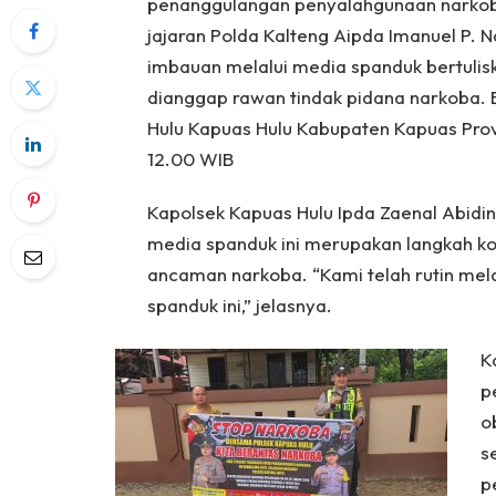
penanggulangan penyalahgunaan narkoba
jajaran Polda Kalteng Aipda Imanuel P. 
imbauan melalui media spanduk bertulis
dianggap rawan tindak pidana narkoba.
Hulu Kapuas Hulu Kabupaten Kapuas Prov
12.00 WIB
Kapolsek Kapuas Hulu Ipda Zaenal Abidi
media spanduk ini merupakan langkah ko
ancaman narkoba. “Kami telah rutin me
spanduk ini,” jelasnya.
K
p
o
s
p