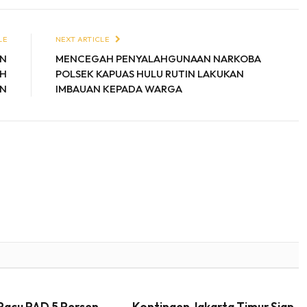
LE
NEXT ARTICLE
AN
MENCEGAH PENYALAHGUNAAN NARKOBA
AH
POLSEK KAPUAS HULU RUTIN LAKUKAN
AN
IMBAUAN KEPADA WARGA
acu PAD 5 Persen,
Kontingen Jakarta Timur Siap