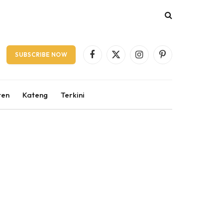
SUBSCRIBE NOW
Facebook
X
Instagram
Pinterest
(Twitter)
ten
Kateng
Terkini