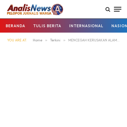
BERANDA
TULIS BERITA
INTERNASIONAL
NASIO
YOU ARE AT:
Home
»
Terkini
»
MENCEGAH KERUSAKAN ALAM DIKARENAKAN AKTIVITAS ILLEGAL MINING POLSEK KAPUAS HULU LAKUKAN IMBAUAN