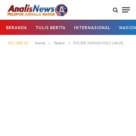
BERANDA
TULIS BERITA
INTERNASIONAL
NASIO
YOU ARE AT:
Home
»
Terkini
»
POLSEK KAPUAS HULU LAKUKAN IMBAUAN CEGAH RUSAKNYA LINGKUNGAN AKIBAT AKTIVITAS ILLEGAL MINING