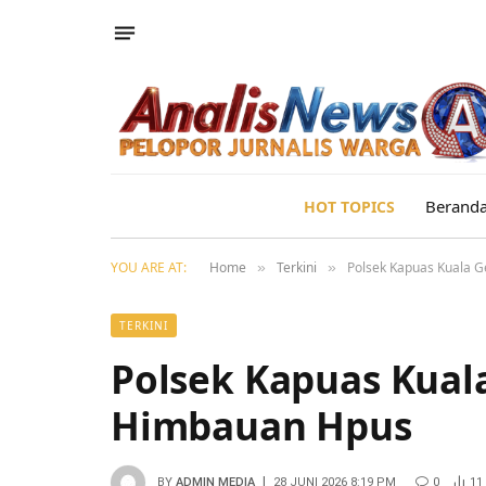
Berand
HOT TOPICS
YOU ARE AT:
Home
Terkini
Polsek Kapuas Kuala 
»
»
TERKINI
Polsek Kapuas Kua
Himbauan Hpus
BY
ADMIN MEDIA
28 JUNI 2026 8:19 PM
0
11