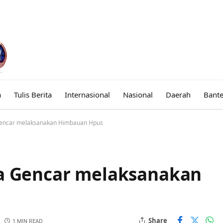
a
Tulis Berita
Internasional
Nasional
Daerah
Bant
Gencar melaksanakan Himbauan Hpus
la Gencar melaksanakan
Share
1 MIN READ