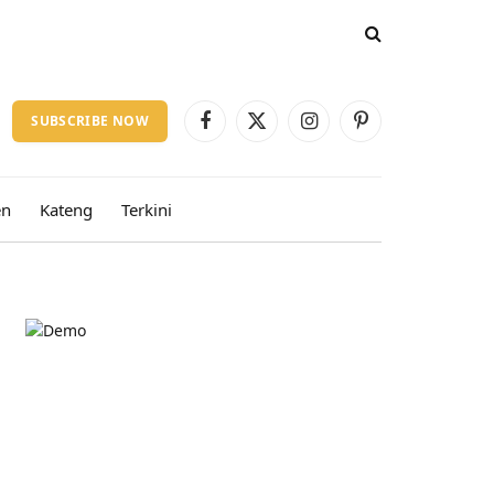
SUBSCRIBE NOW
Facebook
X
Instagram
Pinterest
(Twitter)
en
Kateng
Terkini