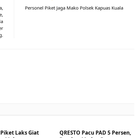
a,
Personel Piket Jaga Mako Polsek Kapuas Kuala
e,
la
er
g.
Piket Laks Giat
QRESTO Pacu PAD 5 Persen,