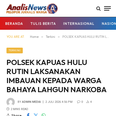
BERANDA
TULIS BERITA
INTERNASIONAL
NASIO
YOU ARE AT:
Home
»
Terkini
»
POLSEK KAPUAS HULU RUTIN LAKSANAKAN IMBAUAN KEPADA WARGA BAHAYA LAHGUN NARKOBA
TERKINI
POLSEK KAPUAS HULU
RUTIN LAKSANAKAN
IMBAUAN KEPADA WARGA
BAHAYA LAHGUN NARKOBA
BY
ADMIN MEDIA
2 JULI 2026 4:56 PM
0
4
2 MINS READ
Share