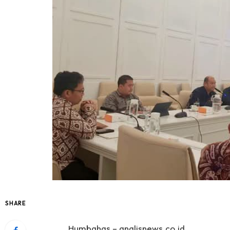
SHARE
Humbahas – analisnews.co.id