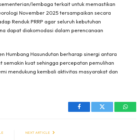
 kementerian/lembaga terkait untuk memastikan
eorologi November 2025 tersampaikan secara
erhadap Renduk PRRP agar seluruh kebutuhan
cana dapat diakomodasi dalam perencanaan
aten Humbang Hasundutan berharap sinergi antara
t semakin kuat sehingga percepatan pemulihan
mi mendukung kembali aktivitas masyarakat dan
Facebook
Twitter
Whats
LE
NEXT ARTICLE