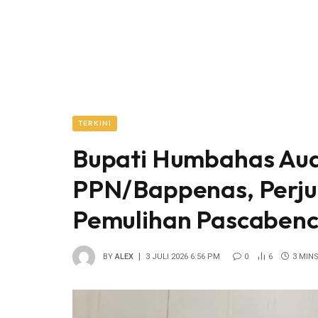
TERKINI
Bupati Humbahas Aud
PPN/Bappenas, Perj
Pemulihan Pascabenc
BY
ALEX
3 JULI 2026 6:56 PM
0
6
3 MIN