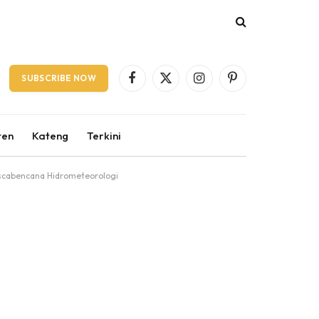
SUBSCRIBE NOW
Facebook
X
Instagram
Pinterest
(Twitter)
ten
Kateng
Terkini
scabencana Hidrometeorologi