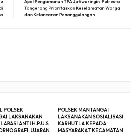
au
Apel Pengamanan TPA Jatiwaringin, Polresta
di
Tangerang Prioritaskan Keselamatan Warga
la
dan Kelancaran Penanggulangan
L POLSEK
POLSEK MANTANGAI
AI LAKSANAKAN
LAKSANAKAN SOSIALISASI
LARASI ANTI H.P.U.S
KARHUTLA KEPADA
PORNOGRAFI, UJARAN
MASYARAKAT KECAMATAN