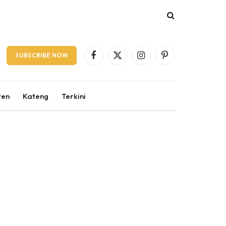
SUBSCRIBE NOW
Facebook
X
Instagram
Pinterest
(Twitter)
ten
Kateng
Terkini