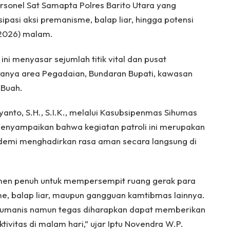
ersonel Sat Samapta Polres Barito Utara yang
ipasi aksi premanisme, balap liar, hingga potensi
/2026) malam.
 ini menyasar sejumlah titik vital dan pusat
ranya area Pegadaian, Bundaran Bupati, kawasan
 Buah.
yanto, S.H., S.I.K., melalui Kasubsipenmas Sihumas
 menyampaikan bahwa kegiatan patroli ini merupakan
 demi menghadirkan rasa aman secara langsung di
tmen penuh untuk mempersempit ruang gerak para
sme, balap liar, maupun gangguan kamtibmas lainnya.
 humanis namun tegas diharapkan dapat memberikan
ivitas di malam hari,” ujar Iptu Novendra W.P.