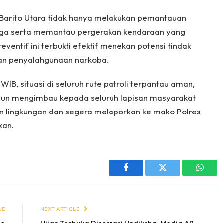
 Barito Utara tidak hanya melakukan pemantauan
warga serta memantau pergerakan kendaraan yang
reventif ini terbukti efektif menekan potensi tindak
 dan penyalahgunaan narkoba.
WIB, situasi di seluruh rute patroli terpantau aman,
ra pun mengimbau kepada seluruh lapisan masyarakat
lingkungan dan segera melaporkan ke mako Polres
kan.
Facebook
Twitter
Whats
LE
NEXT ARTICLE
to
Ujian Terbuka Disertasi Undiksha: Media AR