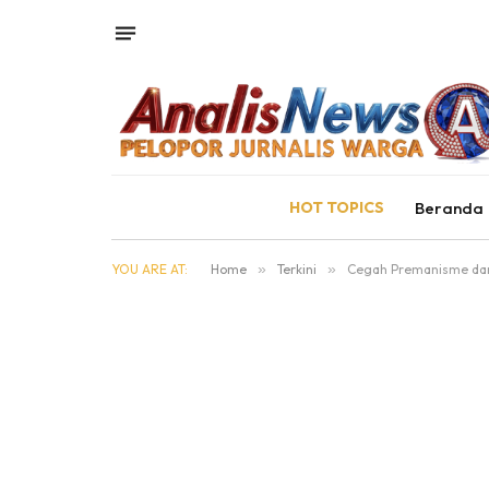
HOT TOPICS
Beranda
YOU ARE AT:
Home
»
Terkini
»
Cegah Premanisme dan B