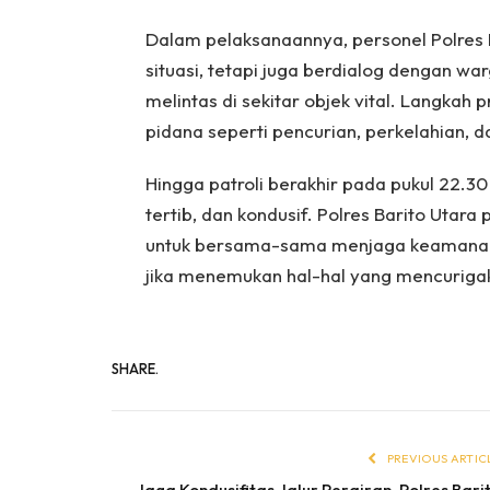
Dalam pelaksanaannya, personel Polres
situasi, tetapi juga berdialog dengan 
melintas di sekitar objek vital. Langkah p
pidana seperti pencurian, perkelahian,
Hingga patroli berakhir pada pukul 22.30 
tertib, dan kondusif. Polres Barito Uta
untuk bersama-sama menjaga keamanan 
jika menemukan hal-hal yang mencuriga
SHARE.
PREVIOUS ARTIC
Jaga Kondusifitas Jalur Perairan, Polres Bari