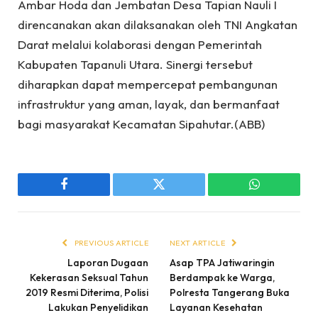
Ambar Hoda dan Jembatan Desa Tapian Nauli I
direncanakan akan dilaksanakan oleh TNI Angkatan
Darat melalui kolaborasi dengan Pemerintah
Kabupaten Tapanuli Utara. Sinergi tersebut
diharapkan dapat mempercepat pembangunan
infrastruktur yang aman, layak, dan bermanfaat
bagi masyarakat Kecamatan Sipahutar.(ABB)
Facebook
Twitter
WhatsApp
PREVIOUS ARTICLE
NEXT ARTICLE
Laporan Dugaan
Asap TPA Jatiwaringin
Kekerasan Seksual Tahun
Berdampak ke Warga,
2019 Resmi Diterima, Polisi
Polresta Tangerang Buka
Lakukan Penyelidikan
Layanan Kesehatan