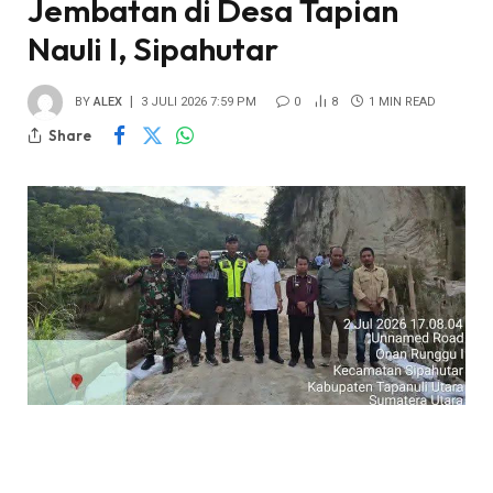
Jembatan di Desa Tapian
Nauli I, Sipahutar
BY
ALEX
3 JULI 2026 7:59 PM
0
8
1 MIN READ
Share