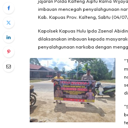
jajaran Polda Kalteng Aiptu Rama Wijaya
imbauan mencegah penyalahgunaan narko
Kab. Kapuas Prov. Kalteng, Sabtu (04/07
Kapolsek Kapuas Hulu Ipda Zaenal Abidin,
dilaksanakan imbauan kepada masyarak
penyalahgunaan narkoba dengan menggu
“
m
n
s
d
“
b
t