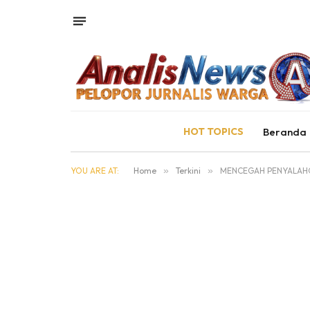
HOT TOPICS
Beranda
YOU ARE AT:
Home
»
Terkini
»
MENCEGAH PENYALAHG