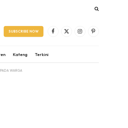
SUBSCRIBE NOW
Facebook
X
Instagram
Pinterest
(Twitter)
ten
Kateng
Terkini
EPADA WARGA