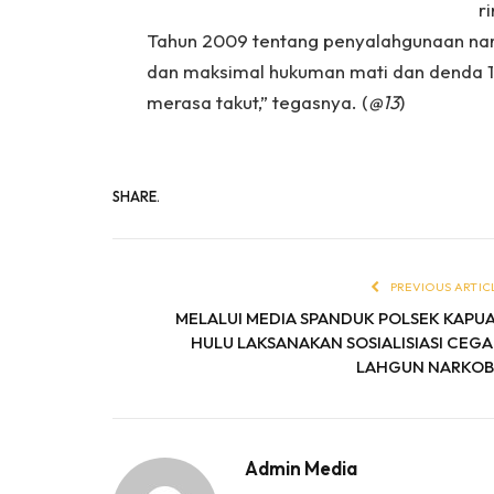
r
Tahun 2009 tentang penyalahgunaan na
dan maksimal hukuman mati dan denda 10
merasa takut,” tegasnya. (
@13
)
SHARE.
PREVIOUS ARTIC
MELALUI MEDIA SPANDUK POLSEK KAPU
HULU LAKSANAKAN SOSIALISIASI CEG
LAHGUN NARKO
Admin Media