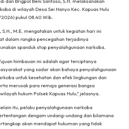
di dan Brigpol Beni Santoso, S.H. melaksanakan
ba di wilayah Desa Sei Hanyo Kec. Kapuas Hulu
/2026) pukul 08.40 Wib.
 S.H., M.E. mengatakan untuk kegiatan hari ini
at dalam rangka pencegahan terjadinya
nakan spanduk stop penyalahgunaan narkoba.
Tujuan himbauan ini adalah agar terciptanya
asyarakat yang sadar akan bahaya penyalahgunaan
arkoba untuk kesehatan dan efek lingkungan dan
erta merusak para remaja generasi bangsa
iwilayah hukum Polsek Kapuas Hulu,” jelasnya.
Selain itu, pelaku penyalahgunaan narkoba
ertentangan dengam undang-undang dan bilamana
ertangkap akan mendapat hukuman yang tidak