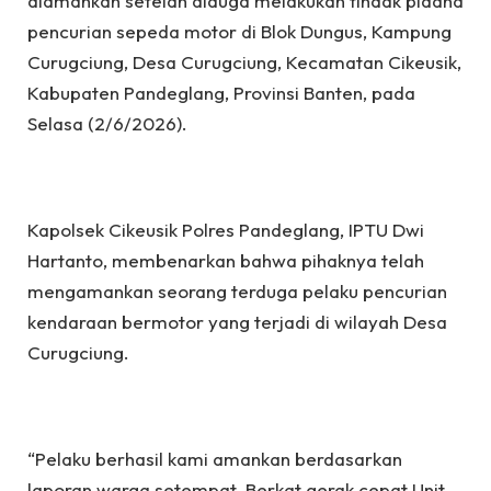
diamankan setelah diduga melakukan tindak pidana
pencurian sepeda motor di Blok Dungus, Kampung
Curugciung, Desa Curugciung, Kecamatan Cikeusik,
Kabupaten Pandeglang, Provinsi Banten, pada
Selasa (2/6/2026).
Kapolsek Cikeusik Polres Pandeglang, IPTU Dwi
Hartanto, membenarkan bahwa pihaknya telah
mengamankan seorang terduga pelaku pencurian
kendaraan bermotor yang terjadi di wilayah Desa
Curugciung.
“Pelaku berhasil kami amankan berdasarkan
laporan warga setempat. Berkat gerak cepat Unit