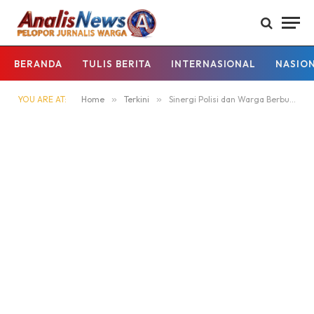
BERANDA
TULIS BERITA
INTERNASIONAL
NASIO
YOU ARE AT:
Home
»
Terkini
»
Sinergi Polisi dan Warga Berbuah Hasil, Pelaku Pencurian Sepeda Motor di Cikeusik Ditangkap