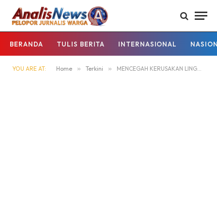
BERANDA
TULIS BERITA
INTERNASIONAL
NASIO
YOU ARE AT:
Home
»
Terkini
»
MENCEGAH KERUSAKAN LINGKUNGAN YANG DISEBABKAN AKTIVITAS ILLEGAL MINING POLSEK KAPUAS HULU LAKUKAN IMBAUAN